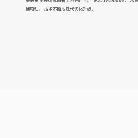
集装货物装载机拥有全系列产品，
从
3.5
吨到
35
吨， 从
到电动， 技术不断地迭代优化升级。